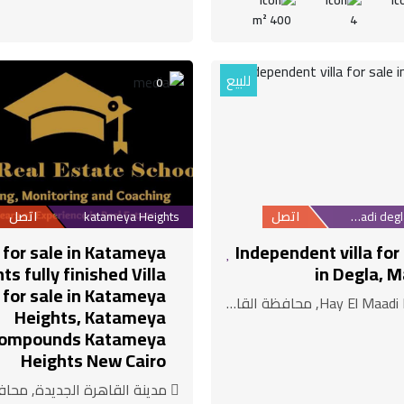
400 m²
4
للبيع
0
Maadi degla suburb
اتصل
katameya Heights
اتصل
a for sale in Katameya
Independent villa for
ts fully finished Villa
in Degla, M
for sale in Katameya
Heights, Katameya
ompounds Katameya
Heights New Cairo
مدينة القاهرة الجديدة, محافظة ا