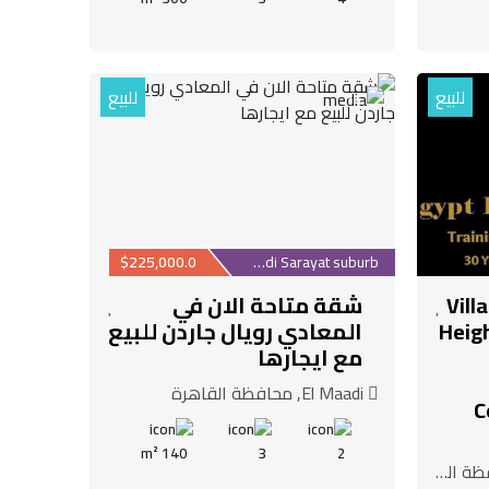
للبيع
للبيع
14
$225,000.0
Maadi Sarayat suburb
Vill
شقة متاحة الان في
Heigh
المعادي رويال جاردن للبيع
مع ايجارها
El Maadi, محافظة القاهرة
C
140 m²
3
2
لقاهرة