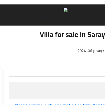
Villa for sale in Sara
ديسمبر 06, 2024
Maadi Sarayat suburb
,
Residential For Rent
,
Residen