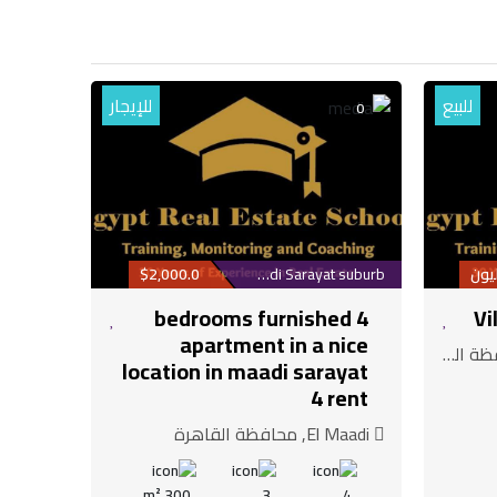
للبيع
للإيجار
0
$2,000.0
Maadi Sarayat suburb
4 bedrooms furnished
Vi
apartment in a nice
لقاهرة
location in maadi sarayat
4 rent
El Maadi, محافظة القاهرة
300 m²
3
4