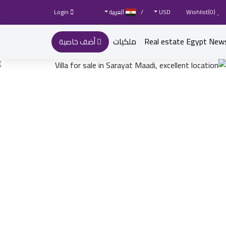
Wishlist(
)
0
USD
/
العربية
Login
Real estate Egypt New
ملكيات
أضف خاصية