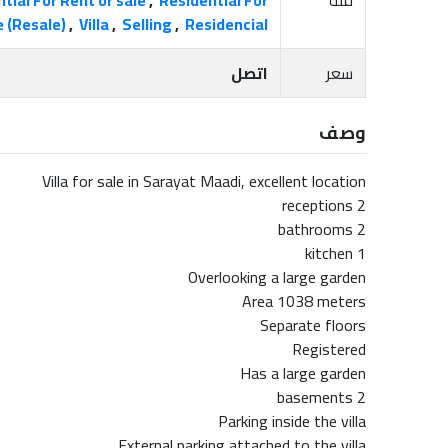
e (Resale)
,
Villa
,
Selling
,
Residencial
سعر
اتصل
وصف
Villa for sale in Sarayat Maadi, excellent location
2 receptions
2 bathrooms
1 kitchen
Overlooking a large garden
Area 1038 meters
Separate floors
Registered
Has a large garden
2 basements
Parking inside the villa
External parking attached to the villa