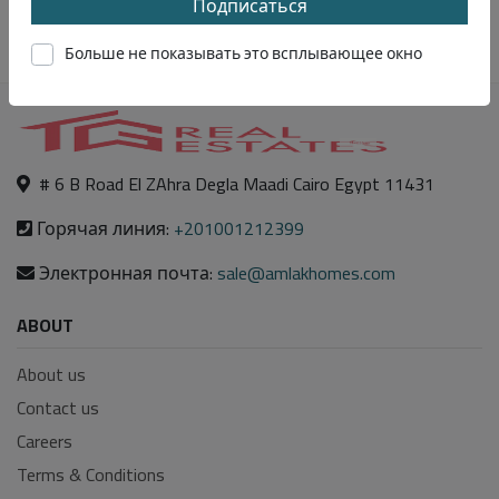
Подписаться
Больше не показывать это всплывающее окно
# 6 B Road El ZAhra Degla Maadi Cairo Egypt 11431
Горячая линия:
+201001212399
Электронная почта:
sale@amlakhomes.com
ABOUT
About us
Contact us
Careers
Terms & Conditions