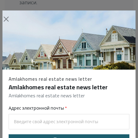
записи.
Email
Password
Amlakhomes real estate news letter
Запомнить
Забыли пароль?
Amlakhomes real estate news letter
меня
Amlakhomes real estate news letter
Login
Адрес электронной почты
Нет аккаунта?
Зарегистрироваться
сейчас